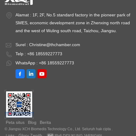
Alamat : 1F, 2F, No.5 standard factory in the pioneer park of
SMES, economic development zone in Zhenxing north road
and the west of Wuling south road, Taizhou, Jiangsu.
Surel :
Christine@thchamber.com
Telp : +86 18559227773
WhatsApp : +86 18559227773
Peta situs
Blog
Berita
© Jiangsu XCH Biomedis Technology Co., Ltd. Seluruh hak cipta .
Glory Zenith
Links :
IPv6 DIDUKUNG JARINGAN