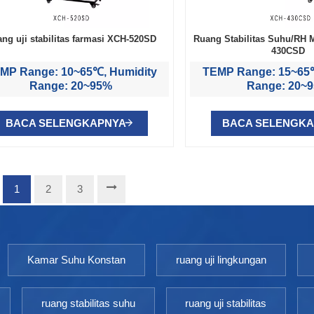
ng uji stabilitas farmasi XCH-520SD
Ruang Stabilitas Suhu/RH M
430CSD
MP Range: 10~65℃, Humidity
TEMP Range: 15~65℃
Range: 20~95%
Range: 20~
BACA SELENGKAPNYA
BACA SELENGK
1
2
3
Kamar Suhu Konstan
ruang uji lingkungan
ruang stabilitas suhu
ruang uji stabilitas