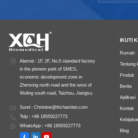
IKUTI 
Rumah
Alamat : 1F, 2F, No.5 standard factory
Tentang 
in the pioneer park of SMES,
Produk
economic development zone in
Zhenxing north road and the west of
Berita
Wuling south road, Taizhou, Jiangsu.
Aplikasi
Surel :
Christine@thchamber.com
Kontak
Telp : +86 18559227773
Kebijakan
WhatsApp : +86 18559227773
Blog