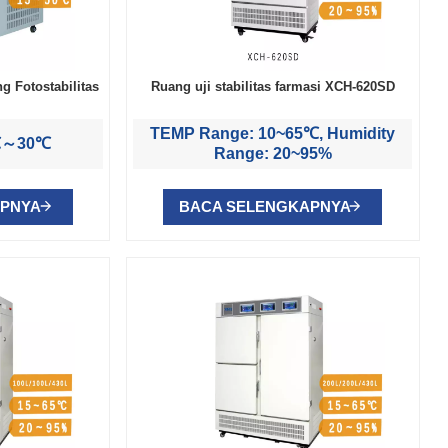
g Fotostabilitas
Ruang uji stabilitas farmasi XCH-620SD
TEMP Range: 10~65℃, Humidity
2℃～30℃
Range: 20~95%
APNYA
BACA SELENGKAPNYA