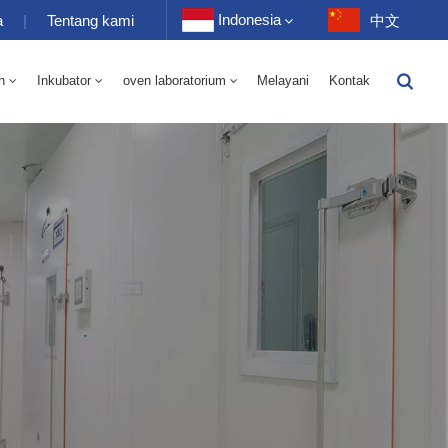
Indonesia
a
|
Tentang kami
中文
n
Inkubator
oven laboratorium
Melayani
Kontak
English
-40 Hingga 150℃ Kamar Bergantian Kelembaban Suhu Tinggi Dan Rendah 100-1000L
-40-150℃ Kamar Suhu Tinggi Dan Rendah 100-1000L
Français
Deutsch
Русский
Español
Português
عربي
日语