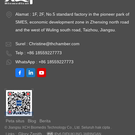
Alamat : 1F, 2F, No.5 standard factory in the pioneer park of
SMES, economic development zone in Zhenxing north road
and the west of Wuling south road, Taizhou, Jiangsu.
Surel :
Christine@thchamber.com
Telp : +86 18559227773
WhatsApp : +86 18559227773
Peta situs
Blog
Berita
© Jiangsu XCH Biomedis Technology Co., Ltd. Seluruh hak cipta .
Glory Zenith
Links :
IPv6 DIDUKUNG JARINGAN