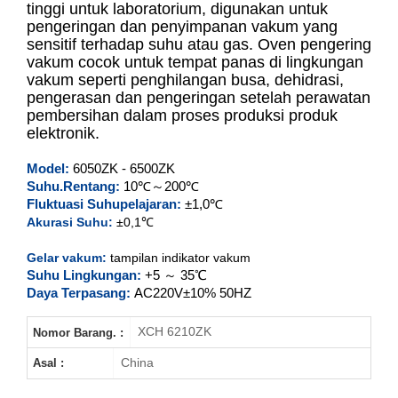
tinggi untuk laboratorium, digunakan untuk
pengeringan dan penyimpanan vakum yang
sensitif terhadap suhu atau gas. Oven pengering
XCH-6050ZK
vakum cocok untuk tempat panas di lingkungan
vakum seperti penghilangan busa, dehidrasi,
XCH-6090ZK
pengerasan dan pengeringan setelah perawatan
pembersihan dalam proses produksi produk
XCH-6210ZK
elektronik.
Model:
6050ZK - 6500ZK
XCH-6500ZK
Suhu.Rentang:
10℃～200℃
Fluktuasi Suhu
pelajaran:
±1,0℃
Akurasi Suhu:
±0,1℃
Gelar vakum:
tampilan indikator vakum
Suhu Lingkungan:
+5 ～ 35℃
Daya Terpasang:
AC220V±10% 50HZ
XCH 6210ZK
Nomor Barang. :
China
Asal :