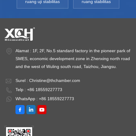
ruang uji stabilitas
ruang stabilitas
proses produksi
p
±1,0℃Akurasi
produk
p
Suhu: ±0,1℃ Gelar
6050ZK
elektronik. Model: 6050ZK
el
vakum: tampilan
-
-
indikator
ng: 10℃
6500ZKSuhu.Rentang: 10℃
6
vakumSuhu
～200℃ Fluktuasi
～
Lingkungan: +5 ～
Alamat : 1F, 2F, No.5 standard factory in the pioneer park of
Suhupelajaran:
S
35℃Daya
SMES, economic development zone in Zhenxing north road
±1,0℃Akurasi
±
Terpasang: AC220V±10%
and the west of Wuling south road, Taizhou, Jiangsu.
Suhu: ±0,1℃ Gelar
S
50HZ
vakum: tampilan
v
Surel :
Christine@thchamber.com
indikator
in
Telp : +86 18559227773
vakumSuhu
v
WhatsApp : +86 18559227773
Lingkungan: +5 ～
L
35℃Daya
3
V±10%
Terpasang: AC220V±10%
T
50HZ
5