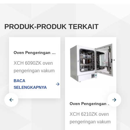
PRODUK-PRODUK TERKAIT
Oven Pengeringan Vakum Laboratorium dengan Pompa 90L
XCH 6090ZK oven
pengeringan vakum
presisi tinggi untuk
BACA
laboratorium,
SELENGKAPNYA
digunakan untuk
pengeringan dan
Oven Pengeringan Vakum Laboratorium dengan Pompa 210L
penyimpanan
XCH 6210ZK oven
X
vakum yang sensitif
pengeringan vakum
p
terhadap suhu atau
presisi tinggi untuk
pr