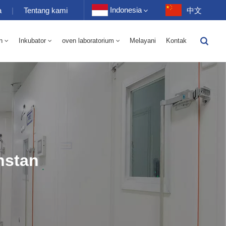
Indonesia
a
|
Tentang kami
中文
n
Inkubator
oven laboratorium
Melayani
Kontak
English
-40 Hingga 150℃ Kamar Bergantian Kelembaban Suhu Tinggi Dan Rendah 100-1000L
-40-150℃ Kamar Suhu Tinggi Dan Rendah 100-1000L
Français
Deutsch
Русский
Español
nstan
Português
عربي
日语