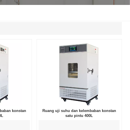
한국인
Melayu
Tiếng Việt
Indonesia
বাংলা
mbaban konstan
Ruang uji suhu dan kelembaban konstan
0L
satu pintu 400L