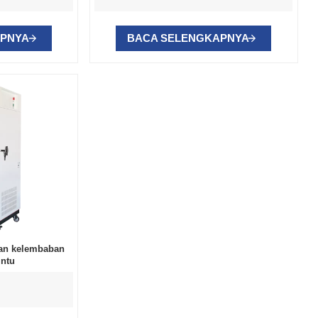
APNYA
BACA SELENGKAPNYA
an kelembaban
intu