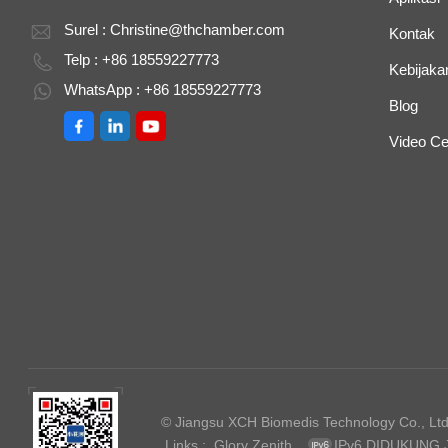
Surel :
Christine@thchamber.com
Kontak
Telp : +86 18559227773
Kebijakan
WhatsApp : +86 18559227773
Blog
Video Ce
© Jiangsu XCH Biomedis Technology Co., Ltd.
Links :
Glory Zenith
IPv6 DIDUKUNG