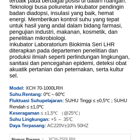
terbaik pada berbagai posisi di dalam ruangan.
XCH-70LRH
Teknologi busa poliuretan inkubator pendingin
badan diadopsi, insulasi yang baik, hemat
XCH-150LRH
energi. Memberikan kontrol suhu yang tepat
untuk hasil yang andal dalam bidang farmasi,
XCH-250LRH
pengujian industri, makanan, kosmetik, dan
penelitian mikrobiologi.
Inkubator Laboratorium Biokimia Seri LHR
XCH-400LRH
diterapkan pada departemen penelitian dan
produksi ilmiah seperti perlindungan lingkungan,
XCH-500LRH
sanitasi dan pencegahan epidemi, deteksi obat
akuatik pertanian dan peternakan, serta kultur
XCH-800LRH
sel.
XCH-1000LRH
Model:
XCH
70-1000LRH
Suhu.Rentang:
0℃～60℃
Fluktuasi Suhu
pelajaran:
SUHU Tinggi ≤ ±0,5℃ ; SUHU
Rendah ≤ ±1,0℃
Keseragaman
≤ ±1,5℃ （@25℃）
Suhu Lingkungan:
+5 ～ 35℃
Daya Terpasang:
AC220V±10% 50HZ
XCH-250LRH
Nomor Barang. :