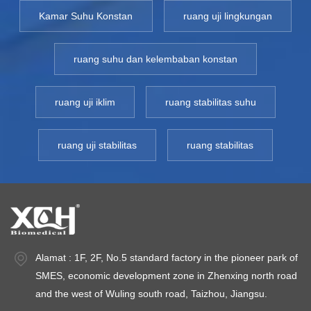
busa poliuretan
busa poliuretan
bu
Kamar Suhu Konstan
ruang uji lingkungan
inkubator pendingin
inkubator pendingin
in
badan diadopsi,
badan diadopsi,
b
ruang suhu dan kelembaban konstan
insulasi yang baik,
insulasi yang baik,
in
hemat energi.
hemat energi.
he
Memberikan kontrol
Memberikan kontrol
M
ruang uji iklim
ruang stabilitas suhu
suhu yang tepat
suhu yang tepat
s
untuk hasil yang
untuk hasil yang
un
ruang uji stabilitas
ruang stabilitas
andal dalam bidang
andal dalam bidang
a
farmasi, pengujian
farmasi, pengujian
fa
industri, makanan,
industri, makanan,
in
kosmetik, dan
kosmetik, dan
k
or
penelitian
penelitian
pe
mikrobiologi.Inkubator
mikrobiologi.Inkubator
mi
Alamat : 1F, 2F, No.5 standard factory in the pioneer park of
Laboratorium
Laboratorium
L
SMES, economic development zone in Zhenxing north road
Biokimia Seri LHR
Biokimia Seri LHR
B
and the west of Wuling south road, Taizhou, Jiangsu.
diterapkan pada
diterapkan pada
d