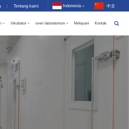
Indonesia
a
|
Tentang kami
中文
n
Inkubator
oven laboratorium
Melayani
Kontak
English
-40 Hingga 150℃ Kamar Bergantian Kelembaban Suhu Tinggi Dan Rendah 100-1000L
-40-150℃ Kamar Suhu Tinggi Dan Rendah 100-1000L
Français
Deutsch
Русский
Español
Português
عربي
日语