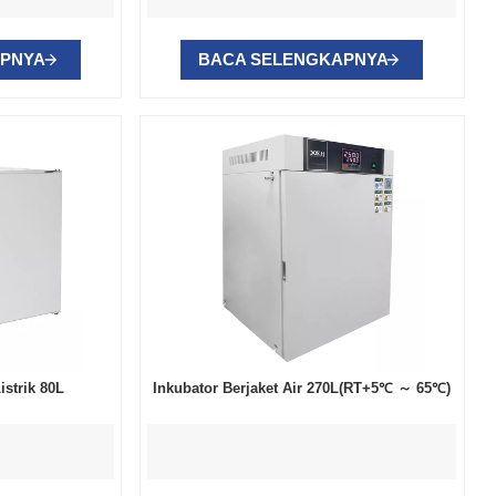
APNYA
BACA SELENGKAPNYA
strik 80L
Inkubator Berjaket Air 270L(RT+5℃ ～ 65℃)