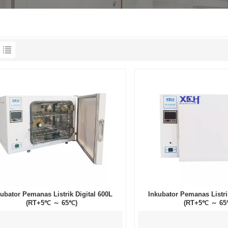
kubator Pemanas Listrik Digital 600L
Inkubator Pemanas Listri
(RT+5℃ ～ 65℃)
(RT+5℃ ～ 65