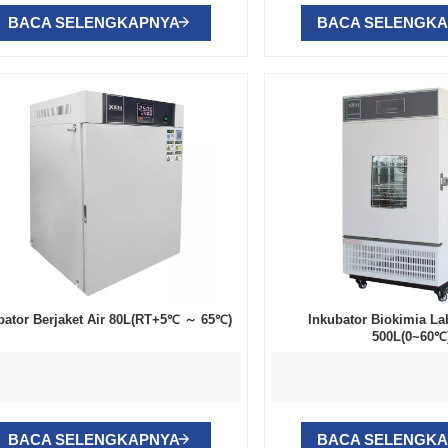
BACA SELENGKAPNYA
BACA SELENGK
bator Berjaket Air 80L(RT+5℃ ～ 65℃)
Inkubator Biokimia La
500L(0~60℃
BACA SELENGKAPNYA
BACA SELENGK