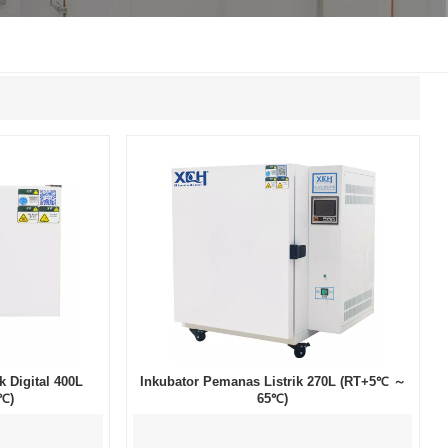
한국인
Melayu
Tiếng Việt
Indonesia
বাংলা
k Digital 400L
Inkubator Pemanas Listrik 270L (RT+5℃ ～
℃)
65℃)