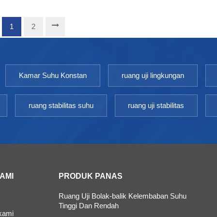
1
2
Kamar Suhu Konstan
ruang uji lingkungan
ruang stabilitas suhu
ruang uji stabilitas
KAMI
PRODUK PANAS
Ruang Uji Bolak-balik Kelembaban Suhu
Tinggi Dan Rendah
kami