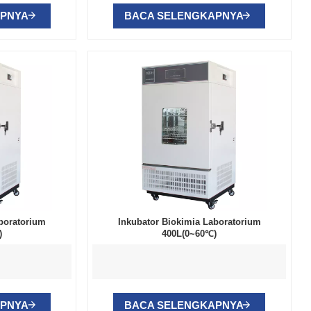
APNYA
BACA SELENGKAPNYA
boratorium
Inkubator Biokimia Laboratorium
)
400L(0~60℃)
APNYA
BACA SELENGKAPNYA