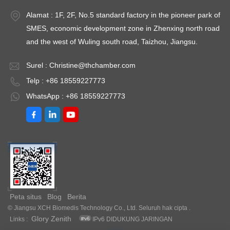
Alamat : 1F, 2F, No.5 standard factory in the pioneer park of
SMES, economic development zone in Zhenxing north road
and the west of Wuling south road, Taizhou, Jiangsu.
Surel :
Christine@thchamber.com
Telp : +86 18559227773
WhatsApp : +86 18559227773
Peta situs
Blog
Berita
© Jiangsu XCH Biomedis Technology Co., Ltd. Seluruh hak cipta .
Glory Zenith
Links :
IPv6 DIDUKUNG JARINGAN