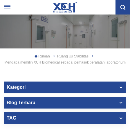
Rumah
Ruang Uji Stabilitas
Mengapa memilih XCH Biomedical sebagai pemasok peralatan laboratorium
Kategori
Blog Terbaru
TAG