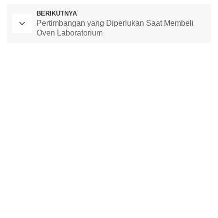
BERIKUTNYA
Pertimbangan yang Diperlukan Saat Membeli
Oven Laboratorium
Oven Pengeringan Laboratorium
Kamar Suhu Konstan
ruang uji lingkungan
ruang suhu dan kelembaban konstan
ruang uji iklim
ruang stabilitas suhu
ruang uji stabilitas
ruang stabilitas