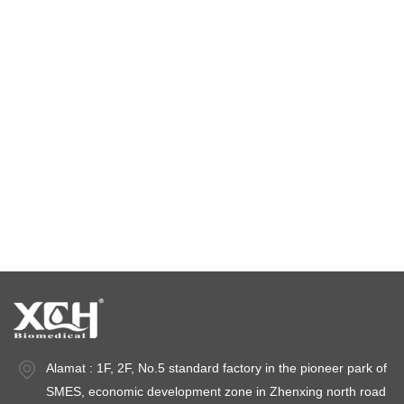
Kamar Suhu Konstan
ruang uji lingkungan
ruang suhu dan kelembaban konstan
ruang uji iklim
ruang stabilitas suhu
ruang uji stabilitas
ruang stabilitas
Alamat : 1F, 2F, No.5 standard factory in the pioneer park of
SMES, economic development zone in Zhenxing north road