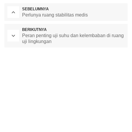
SEBELUMNYA
Perlunya ruang stabilitas medis
BERIKUTNYA
Peran penting uji suhu dan kelembaban di ruang
uji lingkungan
Oven Pengeringan Laboratorium
Kamar Suhu Konstan
ruang uji lingkungan
ruang suhu dan kelembaban konstan