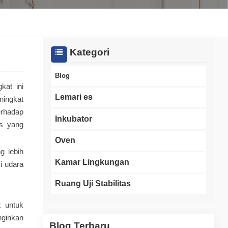
한국인
Melayu
Kategori
Tiếng Việt
Blog
kat ini
Indonesia
Lemari es
ningkat
erhadap
বাংলা
Inkubator
es yang
Oven
g lebih
Kamar Lingkungan
i udara
Ruang Uji Stabilitas
t untuk
nginkan
Blog Terbaru