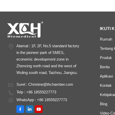
IKUTI 
Rumah
Alamat : 1F, 2F, No.5 standard factory
Tentang 
in the pioneer park of SMES,
Produk
economic development zone in
Zhenxing north road and the west of
Berita
Wuling south road, Taizhou, Jiangsu.
Aplikasi
Surel :
Christine@thchamber.com
Kontak
Telp : +86 18559227773
Kebijakan
WhatsApp : +86 18559227773
Blog
Video Ce