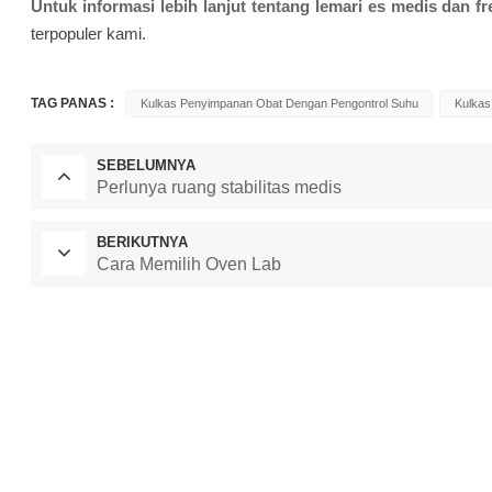
Untuk informasi lebih lanjut tentang lemari es medis dan fr
terpopuler kami.
TAG PANAS :
Kulkas Penyimpanan Obat Dengan Pengontrol Suhu
Kulkas
SEBELUMNYA
Perlunya ruang stabilitas medis
BERIKUTNYA
Cara Memilih Oven Lab
Oven Pengeringan Laboratorium
ruang uji iklim