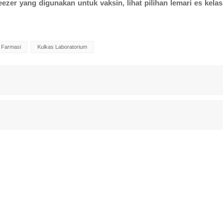
eezer yang digunakan untuk vaksin, lihat pilihan lemari es kela
 Farmasi
Kulkas Laboratorium
Kamar Suhu Konstan
ruang uji lingkungan
ruang stabilitas suhu
ruang uji stabilitas