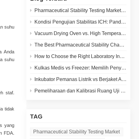
Pharmaceutical Stability Testing Market 2026: Growth Drivers, Regulatory Shifts & Technology Trends
Kondisi Pengujian Stabilitas ICH: Panduan Suhu & Kelembaban untuk Laboratorium Farmasi
an suhu
Vacuum Drying Oven vs. High Temperature Oven: How to Choose the Right Equipment for Your Application
The Best Pharmaceutical Stability Chamber Manufacturer
ka Anda
How to Choose the Right Laboratory Incubator: A Complete Buyer's Guide for 2026
ta suhu
Kulkas Medis vs Freezer: Memilih Penyimpanan Dingin yang Tepat untuk Laboratorium Anda
Inkubator Pemanas Listrik vs Berjaket Air: Perbandingan Lengkap untuk Laboratorium Anda
Pemeliharaan dan Kalibrasi Ruang Uji Lingkungan: Panduan Praktis untuk Memperpanjang Umur Peralatan dan Memastikan Hasil Akurat
h staf.
a tidak
TAG
is yang
Pharmaceutical Stability Testing Market
an FDA.