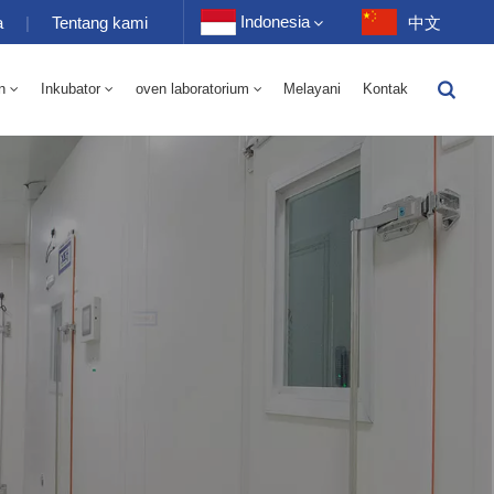
Indonesia
a
|
Tentang kami
中文
n
Inkubator
oven laboratorium
Melayani
Kontak
English
-40 Hingga 150℃ Kamar Bergantian Kelembaban Suhu Tinggi Dan Rendah 100-1000L
-40-150℃ Kamar Suhu Tinggi Dan Rendah 100-1000L
Français
Deutsch
Русский
Español
Português
عربي
日语