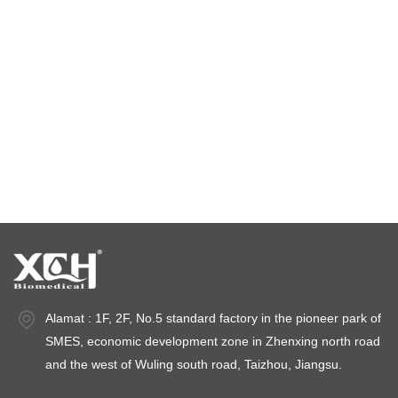
Kamar Suhu Konstan
ruang uji lingkungan
ruang suhu dan kelembaban konstan
ruang uji iklim
ruang stabilitas suhu
ruang uji stabilitas
ruang stabilitas
Alamat : 1F, 2F, No.5 standard factory in the pioneer park of
SMES, economic development zone in Zhenxing north road
and the west of Wuling south road, Taizhou, Jiangsu.