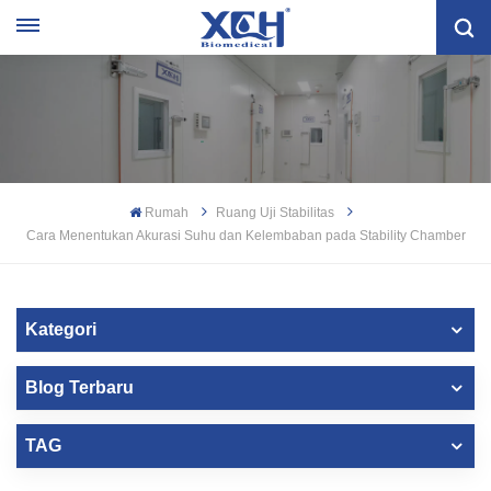
Rumah
Ruang Uji Stabilitas
Cara Menentukan Akurasi Suhu dan Kelembaban pada Stability Chamber
Kategori
Blog Terbaru
TAG