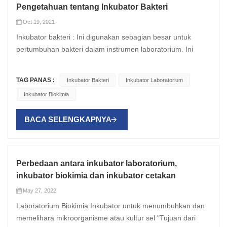
Pengetahuan tentang Inkubator Bakteri
Oct 19, 2021
Inkubator bakteri : Ini digunakan sebagian besar untuk
pertumbuhan bakteri dalam instrumen laboratorium. Ini
memiliki pemanas dan dapat mendukung pengaturan suhu
konstan berdasarkan permintaan. Suhu yang tepat dapat
TAG PANAS :
Inkubator Bakteri
Inkubator Laboratorium
dilihat pada termometer yang terpasang pada inkubator.
Inkubator Biokimia
Sebagian besar inkubator dapat diprogram dan tidak
memerlukan kesalahan dan pengaturan suhu pengujian.
BACA SELENGKAPNYA
Inkubator bakteri pada dasarnya adalah alat yang
membantu dalam melakukan proses inkubasi. Selama
proses ini, suhu yang telah ditentukan dipertahankan di
dalam wadah, yang membantu pertumbuhan kultur mikroba.
Perbedaan antara inkubator laboratorium,
Suhu dan waktu inkubasi sangat penting untuk
inkubator biokimia dan inkubator cetakan
perkembangan dan pertumbuhan organisme apa pun. Jika
May 27, 2022
periode ini tidak diberikan, pertumbuhan organisme dapat
Laboratorium Biokimia Inkubator untuk menumbuhkan dan
terdegradasi. Bagaimana memilih inkubator
memelihara mikroorganisme atau kultur sel "Tujuan dari
mikroorganisme: Gravitasi atau aliran udara paksa?