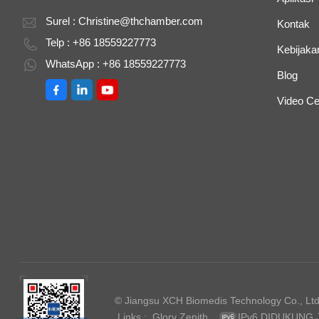
Surel :
Christine@thchamber.com
Kontak
Telp : +86 18559227773
Kebijakan
WhatsApp : +86 18559227773
Blog
Video Ce
© Jiangsu XCH Biomedis Technology Co., Ltd.
Links :
Glory Zenith
IPv6 DIDUKUNG