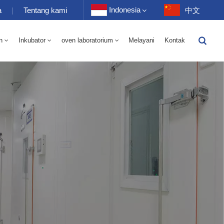
Indonesia
a
|
Tentang kami
中文
n
Inkubator
oven laboratorium
Melayani
Kontak
English
-40 Hingga 150℃ Kamar Bergantian Kelembaban Suhu Tinggi Dan Rendah 100-1000L
-40-150℃ Kamar Suhu Tinggi Dan Rendah 100-1000L
Français
Deutsch
Русский
Español
Português
عربي
日语