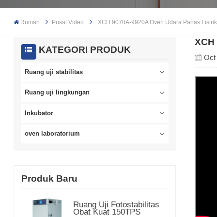
Rumah
Pusat Video
XCH 9070A-9920A Oven Udara Panas Listrik
XCH 
KATEGORI PRODUK
Oct
Ruang uji stabilitas
Ruang uji lingkungan
Inkubator
oven laboratorium
Produk Baru
Ruang Uji Fotostabilitas
Obat Kuat 150TPS