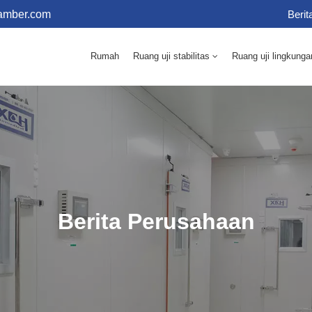
amber.com
Berit
Rumah
Ruang uji stabilitas
Ruang uji lingkunga
10 - 60℃ Inkubator Cetakan 150L (Dilengkapi Kelembaban)
10 - 60℃ Inkubator Cetakan 250L (Dilengkapi Kelembaban)
Oven Pengeringan Lab Udara Panas Listrik 70-1000L
Lab Pengeringan Udara Panas Termostatik 70-1000L
Berita Perusahaan