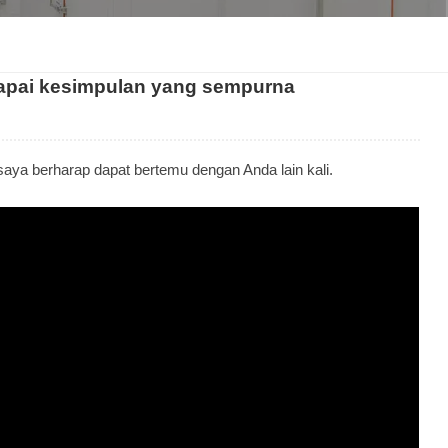
한국인
capai kesimpulan yang sempurna
Melayu
Tiếng Việt
 saya berharap dapat bertemu dengan Anda lain kali.
Indonesia
বাংলা