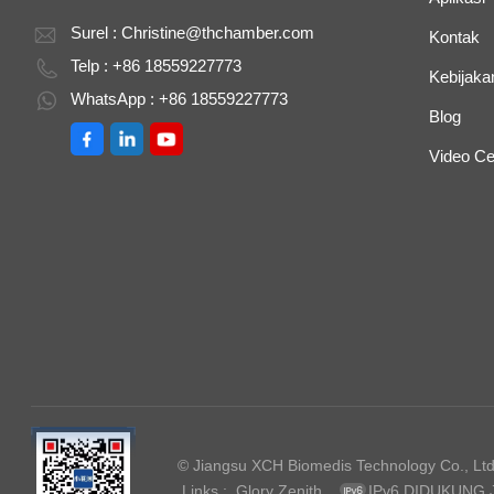
Surel :
Christine@thchamber.com
Kontak
Telp : +86 18559227773
Kebijakan
WhatsApp : +86 18559227773
Blog
Video Ce
© Jiangsu XCH Biomedis Technology Co., Ltd.
Links :
Glory Zenith
IPv6 DIDUKUNG