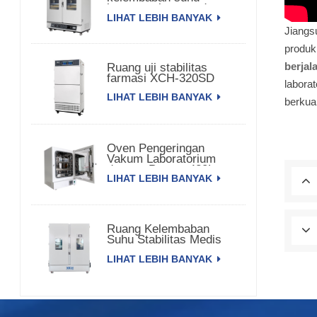
konstan pintu ganda
LIHAT LEBIH BANYAK
Jiangs
produk
berjal
Ruang uji stabilitas
farmasi XCH-320SD
labora
LIHAT LEBIH BANYAK
berkual
Oven Pengeringan
Vakum Laboratorium
dengan Pompa 420L
LIHAT LEBIH BANYAK
Ruang Kelembaban
Suhu Stabilitas Medis
3000L XCH-3000SD
LIHAT LEBIH BANYAK