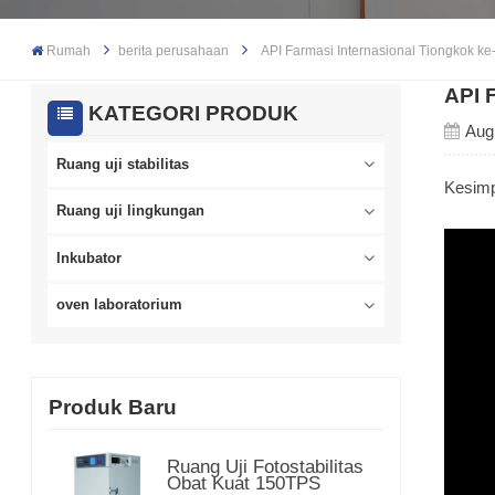
Rumah
berita perusahaan
API Farmasi Internasional Tiongkok k
API 
KATEGORI PRODUK
Aug
Ruang uji stabilitas
Kesimp
Ruang uji lingkungan
Inkubator
oven laboratorium
Produk Baru
Ruang Uji Fotostabilitas
Obat Kuat 150TPS