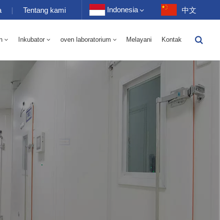
Indonesia
a
|
Tentang kami
中文
n
Inkubator
oven laboratorium
Melayani
Kontak
English
-40 Hingga 150℃ Kamar Bergantian Kelembaban Suhu Tinggi Dan Rendah 100-1000L
-40-150℃ Kamar Suhu Tinggi Dan Rendah 100-1000L
Français
Deutsch
Русский
Español
Português
عربي
日语