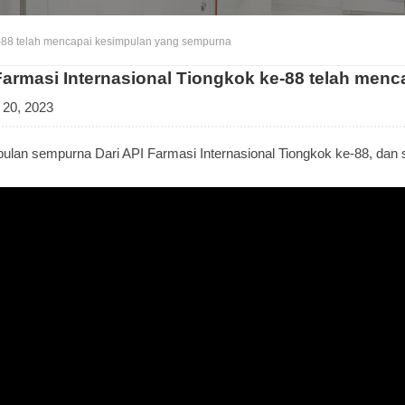
e-88 telah mencapai kesimpulan yang sempurna
Farmasi Internasional Tiongkok ke-88 telah men
 20, 2023
ulan sempurna Dari
API Farmasi Internasional Tiongkok ke-88
, dan