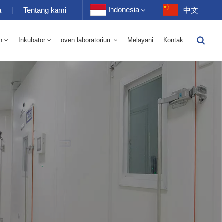
Indonesia
a
|
Tentang kami
中文
n
Inkubator
oven laboratorium
Melayani
Kontak
English
-40 Hingga 150℃ Kamar Bergantian Kelembaban Suhu Tinggi Dan Rendah 100-1000L
-40-150℃ Kamar Suhu Tinggi Dan Rendah 100-1000L
Français
Deutsch
Русский
Español
Português
عربي
日语