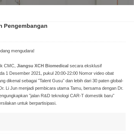
한국인
an Pengembangan
Melayu
Tiếng Việt
edang mengudara!
Indonesia
emik CMC,
Jiangsu XCH Biomedical
secara eksklusif
বাংলা
 1 Desember 2021, pukul 20:00-22:00 Nomor video obat
g dikenal sebagai "Talent Gusu" dan lebih dari 30 paten global-
. Li Jun menjadi pembicara utama Tamu, bersama dengan Dr.
 mengungkapkan "jalan R&D teknologi CAR-T domestik baru"
rsilakan untuk berpartisipasi.