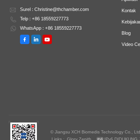
Surel :
Christine@thchamber.com
Kontak
Telp : +86 18559227773
Kebijakan
WhatsApp : +86 18559227773
Blog
Video Ce
© Jiangsu XCH Biomedis Technology Co., Ltd.
Links :
Glory Zenith
IPv6 DIDUKUNG