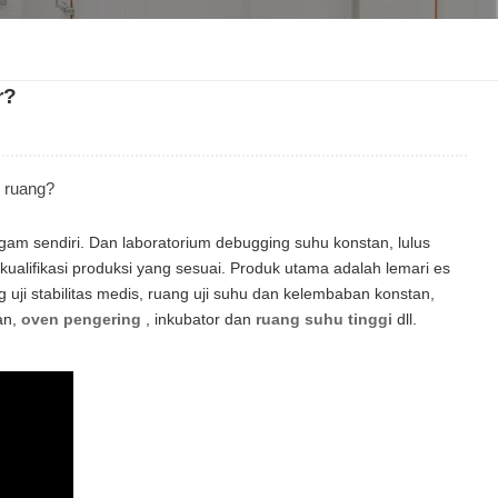
한국인
r?
Melayu
Tiếng Việt
 ruang?
Indonesia
am sendiri. Dan laboratorium debugging suhu konstan, lulus
বাংলা
ualifikasi produksi yang sesuai. Produk utama adalah lemari es
ji stabilitas medis, ruang uji
suhu dan kelembaban konstan,
an,
oven pengering
, inkubator dan
ruang suhu tinggi
dll.