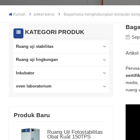
Rumah
artikel teknis
Bagaimana menghubungkan komputer deng
Baga
KATEGORI PRODUK
Sep
Ruang uji stabilitas
Artike
Ruang uji lingkungan
Perusa
Inkubator
sertif
medis, 
oven laboratorium
ruang
Produk Baru
Ruang Uji Fotostabilitas
Obat Kuat 150TPS