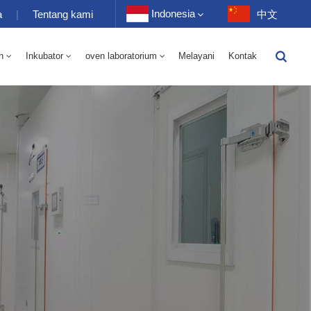
Indonesia
a
|
Tentang kami
中文
n
Inkubator
oven laboratorium
Melayani
Kontak
English
-40 Hingga 150℃ Kamar Bergantian Kelembaban Suhu Tinggi Dan Rendah 100-1000L
-40-150℃ Kamar Suhu Tinggi Dan Rendah 100-1000L
Français
Deutsch
Русский
Español
Português
عربي
日语