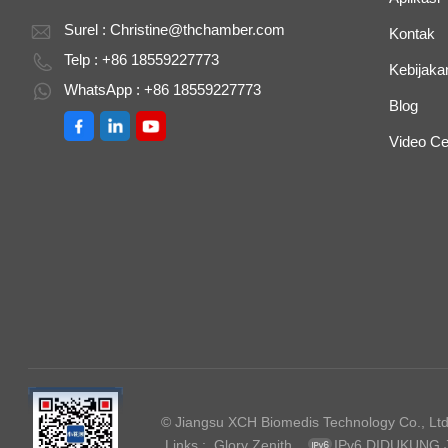
Surel :
Christine@thchamber.com
Kontak
Telp : +86 18559227773
Kebijakan
WhatsApp : +86 18559227773
Blog
Video Ce
© Jiangsu XCH Biomedis Technology Co., Ltd.
Links :
Glory Zenith
IPv6 DIDUKUNG