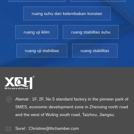
mempunyai implikasi penting untuk memahami sifat
kehidupan, mempelajari mekanisme penyakit, dan
ruang suhu dan kelembaban konstan
mengembangkan obat baru. Kelembaban: mereproduksi
lingkungan alam Selain suhu, inkubator laboratorium juga
dapat mengontrol kelembapan. Persyaratan kelembaban
ruang uji iklim
ruang stabilitas suhu
organisme yang berbeda berbeda-beda, beberapa
memerlukan kondisi lembab sementara yang lain
ruang uji stabilitas
ruang stabilitas
memerlukan kondisi kering. Dengan menyesuaikan
kelembapan, para ilmuwan dapat mensimulasikan
lingkungan pertumbuhan yang dibutuhkan oleh berbagai
organisme, memastikan keakuratan dan pengulangan hasil
eksperimen. Lingkungan steril: sarana penting untuk
mencegah kontaminasi Dalam penelitian laboratorium,
menghindari kontaminasi eksternal sangat penting untuk
Alamat : 1F, 2F, No.5 standard factory in the pioneer park of
memastikan keandalan hasil eksperimen. Inkubator
SMES, economic development zone in Zhenxing north road
laboratorium biasanya dilengkapi dengan sistem filtrasi
and the west of Wuling south road, Taizhou, Jiangsu.
efisiensi tinggi yang dapat menyaring partikel dan
mikroorganisme di udara untuk menciptakan lingkungan
Surel :
Christine@thchamber.com
kultur yang steril. Hal ini membantu mencegah sampel