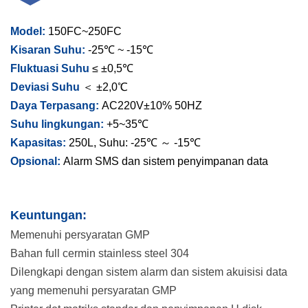
Model:
150FC~250FC
Kisaran Suhu:
-25℃ ~ -15℃
Fluktuasi Suhu
≤ ±0,5℃
Deviasi Suhu
＜ ±2,0℃
Daya Terpasang:
AC220V±10% 50HZ
Suhu lingkungan:
+5~35℃
Kapasitas:
250L, Suhu: -25℃ ～ -15℃
Opsional:
Alarm SMS dan sistem penyimpanan data
Keuntungan:
Memenuhi persyaratan GMP
Bahan full cermin stainless steel 304
Dilengkapi dengan sistem alarm dan sistem akuisisi data
yang memenuhi persyaratan GMP