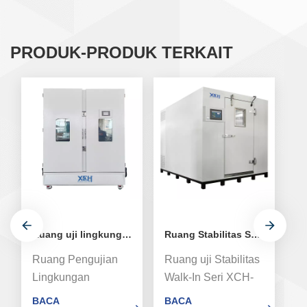
PRODUK-PRODUK TERKAIT
Ruang uji lingkungan stabilitas medis pintu ganda
Ruang Stabilitas Suhu dan Kelembapan Konstan
Ruang Pengujian
Ruang uji Stabilitas
T
Lingkungan
Walk-In Seri XCH-
da
Stabilitas Obat Obat
8000SD, sistem
m
BACA
BACA
B