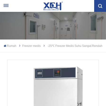
Rumah
Freezer medis
-25℃ Freezer Medis Suhu Sangat Rendah