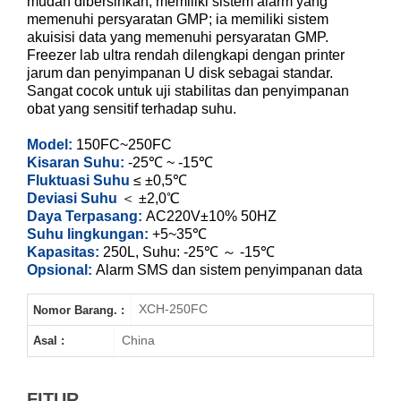
mudah dibersihkan; memiliki sistem alarm yang
XCH-150FC
memenuhi persyaratan GMP; ia memiliki sistem
akuisisi data yang memenuhi persyaratan GMP.
XCH-250FC
Freezer lab ultra rendah dilengkapi dengan printer
jarum dan penyimpanan U disk sebagai standar.
Sangat cocok untuk uji stabilitas dan penyimpanan
obat yang sensitif terhadap suhu.
Model:
150FC~250FC
Kisaran Suhu:
-25℃ ~ -15℃
Fluktuasi Suhu
≤ ±0,5℃
Deviasi Suhu
＜ ±2,0℃
Daya Terpasang:
AC220V±10% 50HZ
Suhu lingkungan:
+5~35℃
Kapasitas:
250L, Suhu: -25℃ ～ -15℃
Opsional:
Alarm SMS dan sistem penyimpanan data
XCH-250FC
Nomor Barang. :
China
Asal :
FITUR